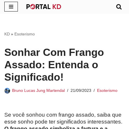
Pular
para
o
KD
»
Esoterismo
conteúdo
Sonhar Com Frango
Assado: Entenda o
Significado!
Bruno Lucas Jung Martendal
21/09/2023
Esoterismo
Se você sonhou com frango assado, saiba que
esse sonho pode ter significados interessantes.
O frango assado simboliza a fartura e a