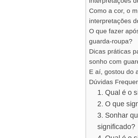
interpretações 
Como a cor, o m
interpretações 
O que fazer apó
guarda-roupa?
Dicas práticas 
sonho com guar
E aí, gostou do 
Dúvidas Freque
1. Qual é o 
2. O que sig
3. Sonhar q
significado?