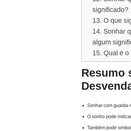
significado?
13. O que s
14. Sonhar 
algum signif
15. Qual é 
Resumo s
Desvenda
Sonhar com guarda-r
O sonho pode indica
Também pode simboli