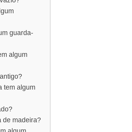
 vazio?
algum
 um guarda-
tem algum
antigo?
a tem algum
ado?
a de madeira?
tem algum