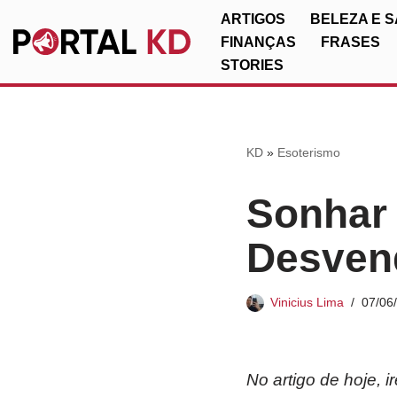
ARTIGOS
BELEZA E 
FINANÇAS
FRASES
Pular
STORIES
para
o
conteúdo
KD
»
Esoterismo
Sonhar
Desvend
Vinicius Lima
07/06
No artigo de hoje, 