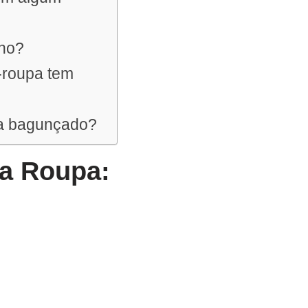
rno?
-roupa tem
pa bagunçado?
a Roupa: