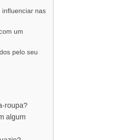
influenciar nas
r com um
dos pelo seu
da-roupa?
em algum