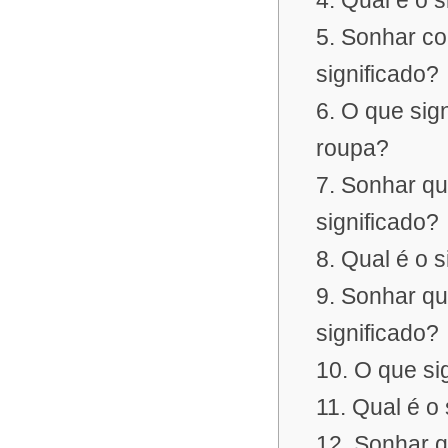
4. Qual é o 
5. Sonhar c
significado?
6. O que sig
roupa?
7. Sonhar q
significado?
8. Qual é o 
9. Sonhar qu
significado?
10. O que s
11. Qual é o
12. Sonhar q