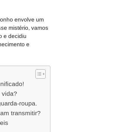
sonho envolve um
sse mistério, vamos
 e decidiu
hecimento e
ificado!
 vida?
guarda-roupa.
am transmitir?
eis