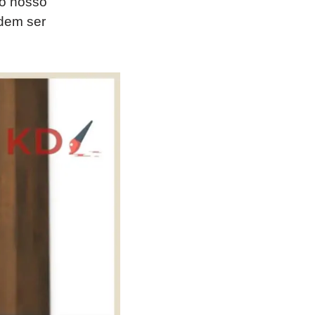
 o nosso
dem ser