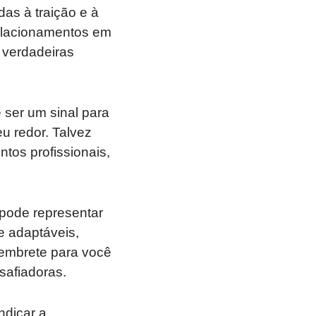
s à traição e à
relacionamentos em
 verdadeiras
ser um sinal para
u redor. Talvez
tos profissionais,
pode representar
 e adaptáveis,
lembrete para você
safiadoras.
ndicar a