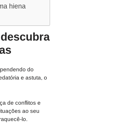
uma hiena
 descubra
as
dependendo do
datória e astuta, o
a de conflitos e
situações ao seu
raquecê-lo.