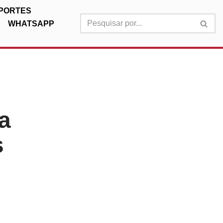
PORTES
WHATSAPP
a
s