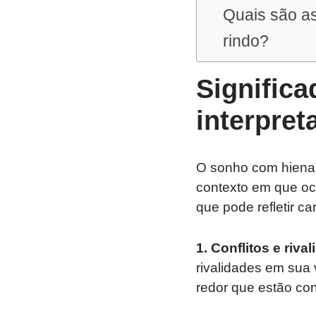
Quais são as
rindo?
Signific
interpre
O sonho com hiena p
contexto em que oco
que pode refletir c
1. Conflitos e riva
rivalidades em sua 
redor que estão co