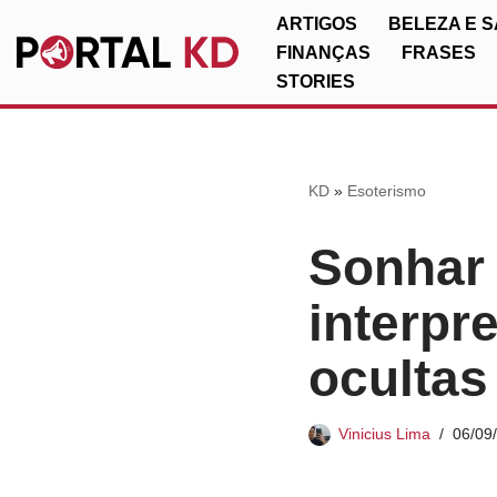
ARTIGOS
BELEZA E 
FINANÇAS
FRASES
Pular
STORIES
para
o
conteúdo
KD
»
Esoterismo
Sonhar
interpr
ocultas
Vinicius Lima
06/09