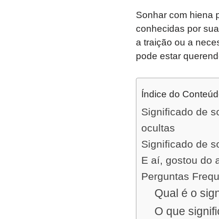
Sonhar com hiena po
conhecidas por sua
a traição ou a nec
pode estar querendo
Índice do Conteú
Significado de 
ocultas
Significado de 
E aí, gostou do 
Perguntas Freq
Qual é o sig
O que signi