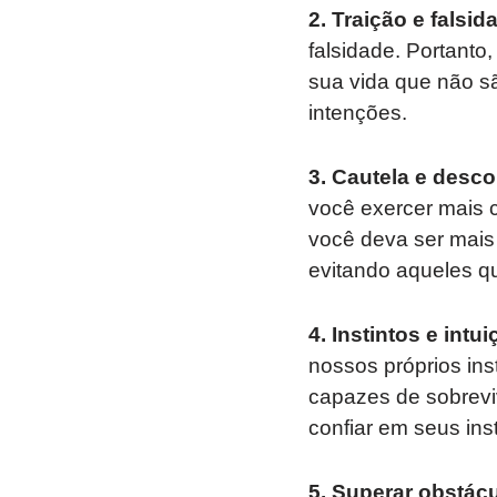
2. Traição e falsid
falsidade. Portant
sua vida que não s
intenções.
3. Cautela e desco
você exercer mais 
você deva ser mais 
evitando aqueles q
4. Instintos e intui
nossos próprios inst
capazes de sobrevi
confiar em seus ins
5. Superar obstácu