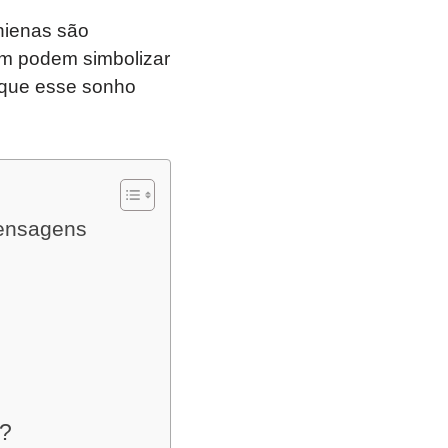
 hienas são
ém podem simbolizar
 que esse sonho
mensagens
m?