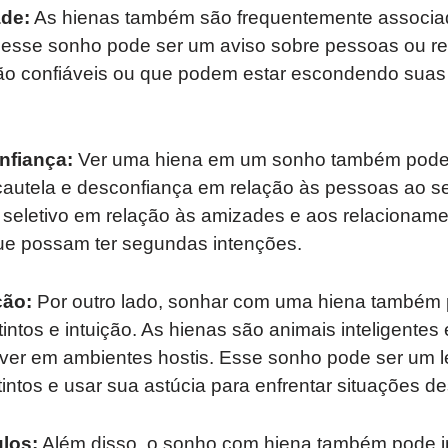
ade:
As hienas também são frequentemente associada
o, esse sonho pode ser um aviso sobre pessoas ou 
ão confiáveis ​​ou que podem estar escondendo suas
nfiança:
Ver uma hiena em um sonho também pode 
cautela e desconfiança em relação às pessoas ao se
seletivo em relação às amizades e aos relacionamen
ue possam ter segundas intenções.
ção:
Por outro lado, sonhar com uma hiena também 
intos e intuição. As hienas são animais inteligentes
ver em ambientes hostis. Esse sonho pode ser um 
tintos e usar sua astúcia para enfrentar situações de
los:
Além disso, o sonho com hiena também pode i