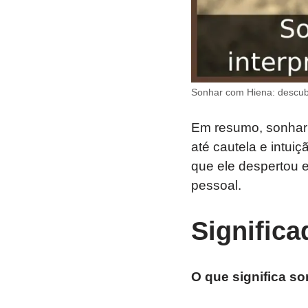
Sonhar com Hiena: descub
Em resumo, sonhar c
até cautela e intui
que ele despertou 
pessoal.
Signific
O que significa s