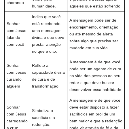
chorando
humanidade.
aqueles que estão sofrendo.
Indica que você
A mensagem pode ser de
Sonhar
está recebendo
encorajamento, orientação
com Jesus
uma mensagem
ou até mesmo de alerta
falando
divina e que deve
sobre algo que precisa ser
com você
prestar atenção
mudado em sua vida.
no que é dito.
A mensagem é de que você
Sonhar
Reflete a
pode ser um agente de cura
com Jesus
capacidade divina
na vida das pessoas ao seu
curando
de cura e de
redor e que deve buscar
alguém
transformação.
desenvolver essa habilidade.
A mensagem é de que você
Sonhar
deve estar disposto a fazer
Simboliza o
com Jesus
sacrifícios em prol de um
sacrifício e a
carregando
bem maior e que a redenção
redenção.
a cruz
pode vir através da fé e da