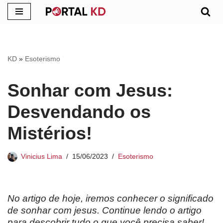
Pular
para
o
KD
»
Esoterismo
conteúdo
Sonhar com Jesus:
Desvendando os
Mistérios!
Vinicius Lima
15/06/2023
Esoterismo
No artigo de hoje, iremos conhecer o significado
de sonhar com jesus. Continue lendo o artigo
para descobrir tudo o que você precisa saber!