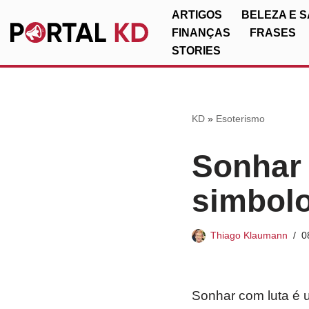
ARTIGOS
BELEZA E 
FINANÇAS
FRASES
Pular
STORIES
para
o
conteúdo
KD
»
Esoterismo
Sonhar 
simbolo
Thiago Klaumann
0
Sonhar com luta é u