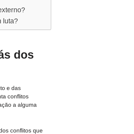
 externo?
 luta?
ás dos
to e das
a conflitos
lação a alguma
os conflitos que