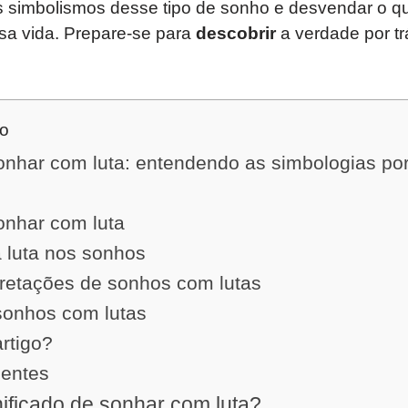
os simbolismos desse tipo de sonho e desvendar o q
sa vida. Prepare-se para
descobrir
a verdade por t
do
onhar com luta: entendendo as simbologias por
onhar com luta
 luta nos sonhos
pretações de sonhos com lutas
sonhos com lutas
artigo?
uentes
nificado de sonhar com luta?