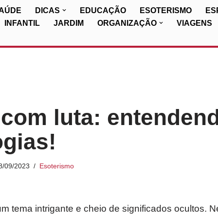
SAÚDE
DICAS
EDUCAÇÃO
ESOTERISMO
ES
INFANTIL
JARDIM
ORGANIZAÇÃO
VIAGENS
com luta: entenden
gias!
8/09/2023
Esoterismo
m tema intrigante e cheio de significados ocultos. N