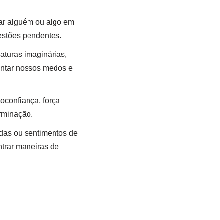
tar alguém ou algo em
uestões pendentes.
aturas imaginárias,
entar nossos medos e
oconfiança, força
erminação.
idas ou sentimentos de
ntrar maneiras de