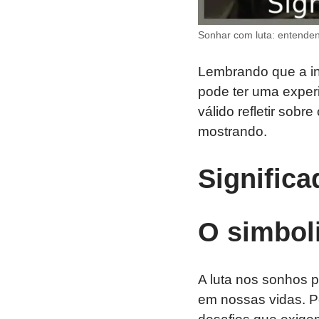
Sonhar com luta: entenden
Lembrando que a in
pode ter uma experi
válido refletir sob
mostrando.
Significa
O simbol
A luta nos sonhos 
em nossas vidas. Po