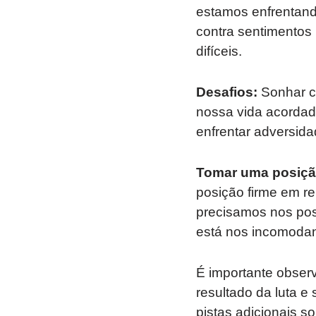
estamos enfrentand
contra sentimentos 
difíceis.
Desafios:
Sonhar c
nossa vida acordad
enfrentar adversida
Tomar uma posiçã
posição firme em r
precisamos nos posi
está nos incomoda
É importante obser
resultado da luta 
pistas adicionais s