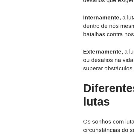
desafios que exige
Internamente,
a lut
dentro de nós mes
batalhas contra no
Externamente,
a lu
ou desafios na vid
superar obstáculos 
Diferent
lutas
Os sonhos com luta
circunstâncias do s