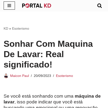
Pular
para
o
KD
»
Esoterismo
conteúdo
Sonhar Com Maquina
De Lavar: Real
significado!
Maicon Paul
20/09/2023
Esoterismo
Se você está sonhando com uma
máquina de
lavar
, isso pode indicar que você está
buscando uma emocional ou uma renovação