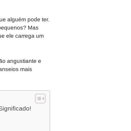
ue alguém pode ter.
 pequenos? Mas
ue ele carrega um
ão angustiante e
 anseios mais
ignificado!