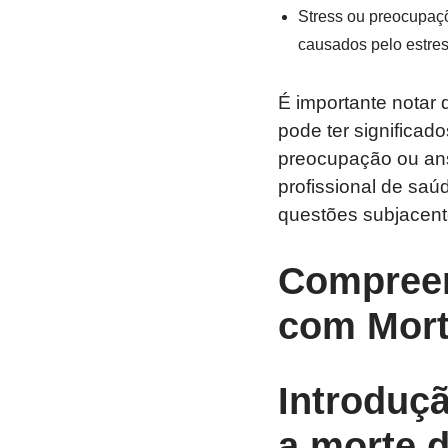
Stress ou preocupaç
causados pelo estres
É importante notar
pode ter significad
preocupação ou ansi
profissional de saú
questões subjacent
Compreen
com Mort
Introduç
a morte d