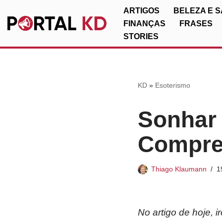
ARTIGOS
BELEZA E 
FINANÇAS
FRASES
Pular
STORIES
para
o
conteúdo
KD
»
Esoterismo
Sonhar 
Compre
Thiago Klaumann
1
No artigo de hoje, 