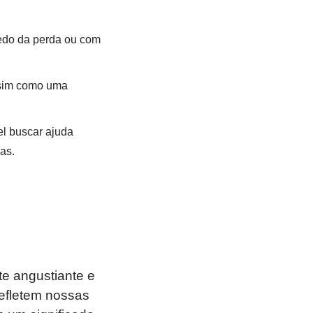
medo da perda ou com
s sim como uma
l buscar ajuda
as.
e angustiante e
refletem nossas