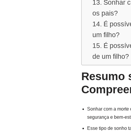
13. Sonhar c
os pais?
14. É possív
um filho?
15. É possív
de um filho?
Resumo s
Compreen
Sonhar com a morte d
segurança e bem-esta
Esse tipo de sonho t