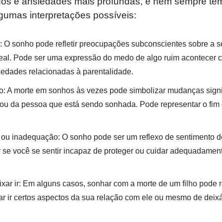
s e ansiedades mais profundas, e nem sempre têm
algumas interpretações possíveis:
 O sonho pode refletir preocupações subconscientes sobre a s
 real. Pode ser uma expressão do medo de algo ruim acontecer
edades relacionadas à parentalidade.
: A morte em sonhos às vezes pode simbolizar mudanças signif
ou da pessoa que está sendo sonhada. Pode representar o fim 
.
 ou inadequação: O sonho pode ser um reflexo de sentimento 
r se você se sentir incapaz de proteger ou cuidar adequadament
xar ir: Em alguns casos, sonhar com a morte de um filho pode r
r ir certos aspectos da sua relação com ele ou mesmo de deixá-