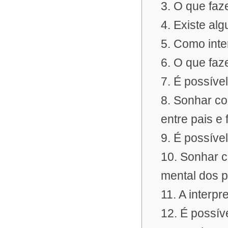
3. O que faz
4. Existe al
5. Como inte
6. O que faz
7. É possíve
8. Sonhar co
entre pais e 
9. É possíve
10. Sonhar c
mental dos p
11. A interp
12. É possív