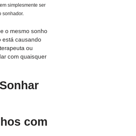
dem simplesmente ser
o sonhador.
s, e o mesmo sonho
ho está causando
 terapeuta ou
idar com quaisquer
 Sonhar
onhos com