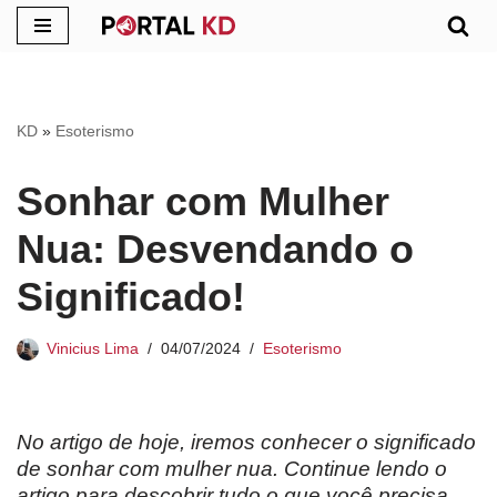
Pular
para
o
KD
»
Esoterismo
conteúdo
Sonhar com Mulher
Nua: Desvendando o
Significado!
Vinicius Lima
04/07/2024
Esoterismo
No artigo de hoje, iremos conhecer o significado
de sonhar com mulher nua. Continue lendo o
artigo para descobrir tudo o que você precisa