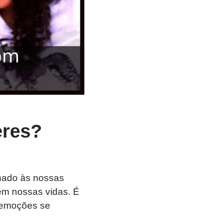
eres?
nado às nossas
 em nossas vidas. É
 emoções se