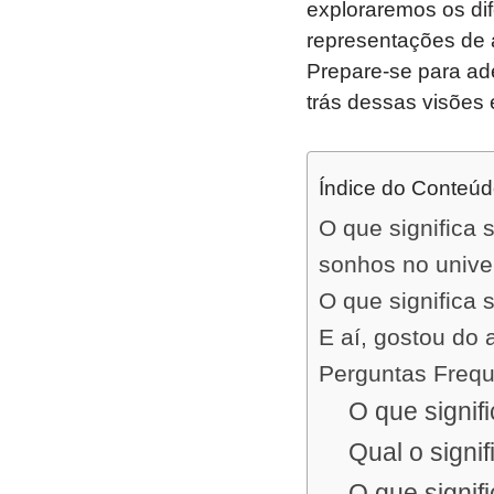
exploraremos os di
representações de 
Prepare-se para ade
trás dessas visões 
Índice do Conteú
O que significa
sonhos no unive
O que significa
E aí, gostou do 
Perguntas Freq
O que signi
Qual o signi
O que signif