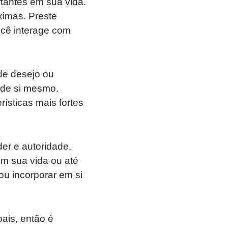
antes em sua vida.
ximas. Preste
cê interage com
de desejo ou
 de si mesmo.
ísticas mais fortes
er e autoridade.
em sua vida ou até
u incorporar em si
ais, então é