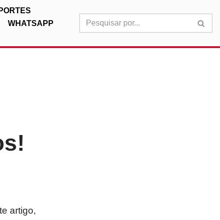
PORTES
WHATSAPP
os!
e artigo,