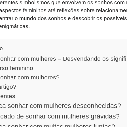
ferentes simbolismos que envolvem os sonhos com 
aspectos femininos até reflexões sobre relacioname
ntrar o mundo dos sonhos e descobrir os possíveis 
enigmáticas.
do
 sonhar com mulheres – Desvendando os signif
rso feminino
 sonhar com mulheres?
artigo?
uentes
fica sonhar com mulheres desconhecidas?
ficado de sonhar com mulheres grávidas?
ica sonhar com muitas mulheres juntas?