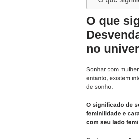
O que si
Desvenda
no unive
Sonhar com mulheres
entanto, existem i
de sonho.
O significado de 
feminilidade e car
com seu lado femin