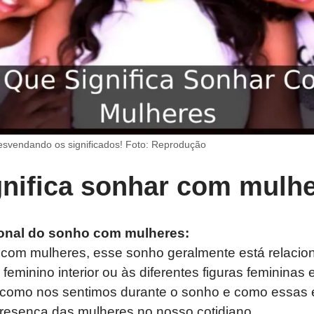
svendando os significados! Foto: Reprodução
gnifica sonhar com mulh
onal do sonho com mulheres:
om mulheres, esse sonho geralmente está relacio
eminino interior ou às diferentes figuras femininas
r como nos sentimos durante o sonho e como essas
resença das mulheres no nosso cotidiano.