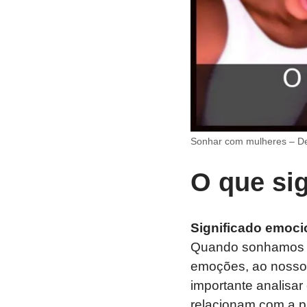
Sonhar com mulheres – De
O que si
Significado emoci
Quando sonhamos c
emoções, ao nosso f
importante analisa
relacionam com a p