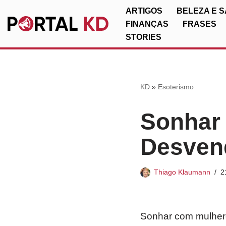
ARTIGOS
BELEZA E 
FINANÇAS
FRASES
Pular
STORIES
para
o
conteúdo
KD
»
Esoterismo
Sonhar
Desvend
Thiago Klaumann
2
Sonhar com mulheres