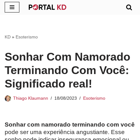
Pular
para
o
KD
»
Esoterismo
conteúdo
Sonhar Com Namorado
Terminando Com Você:
Significado real!
Thiago Klaumann
18/08/2023
Esoterismo
Sonhar com namorado terminando com você
pode ser uma experiência angustiante. Esse
sonho pode indicar insegurança emocional ou