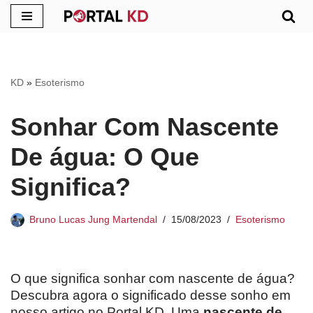
Pular
para
o
KD
»
Esoterismo
conteúdo
Sonhar Com Nascente
De água: O Que
Significa?
Bruno Lucas Jung Martendal
15/08/2023
Esoterismo
O que significa sonhar com nascente de água?
Descubra agora o significado desse sonho em
nosso artigo no Portal KD. Uma
nascente de