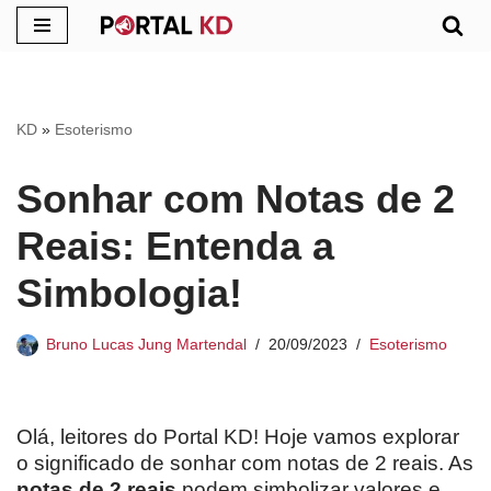
Pular
para
o
KD
»
Esoterismo
conteúdo
Sonhar com Notas de 2
Reais: Entenda a
Simbologia!
Bruno Lucas Jung Martendal
20/09/2023
Esoterismo
Olá, leitores do Portal KD! Hoje vamos explorar
o significado de sonhar com notas de 2 reais. As
notas de 2 reais
podem simbolizar valores e