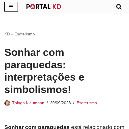
Pular
para
o
KD
»
Esoterismo
conteúdo
Sonhar com
paraquedas:
interpretações e
simbolismos!
Thiago Klaumann
20/09/2023
Esoterismo
Sonhar com paraquedas
está relacionado com