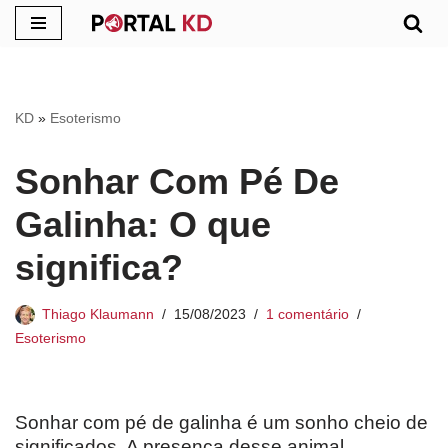
Pular
para
o
KD
»
Esoterismo
conteúdo
Sonhar Com Pé De
Galinha: O que
significa?
Thiago Klaumann
15/08/2023
1 comentário
Esoterismo
Sonhar com pé de galinha é um sonho cheio de
significados. A presença desse animal