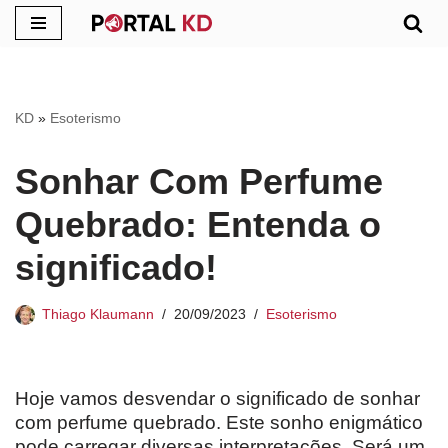
Pular
para
o
KD
»
Esoterismo
conteúdo
Sonhar Com Perfume
Quebrado: Entenda o
significado!
Thiago Klaumann
20/09/2023
Esoterismo
Hoje vamos desvendar o significado de sonhar
com perfume quebrado. Este sonho enigmático
pode carregar diversas interpretações. Será um