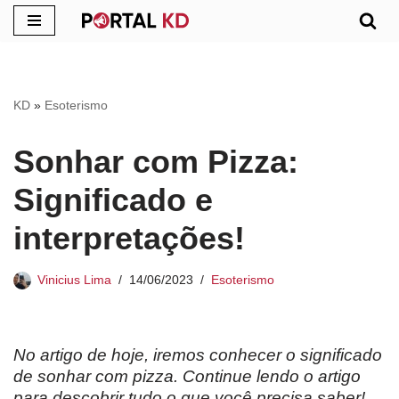
Pular
para
o
KD
»
Esoterismo
conteúdo
Sonhar com Pizza:
Significado e
interpretações!
Vinicius Lima
14/06/2023
Esoterismo
No artigo de hoje, iremos conhecer o significado
de sonhar com pizza. Continue lendo o artigo
para descobrir tudo o que você precisa saber!