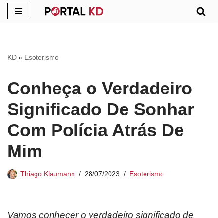
Pular
para
o
KD
»
Esoterismo
conteúdo
Conheça o Verdadeiro
Significado De Sonhar
Com Polícia Atrás De
Mim
Thiago Klaumann
28/07/2023
Esoterismo
Vamos conhecer o verdadeiro significado de