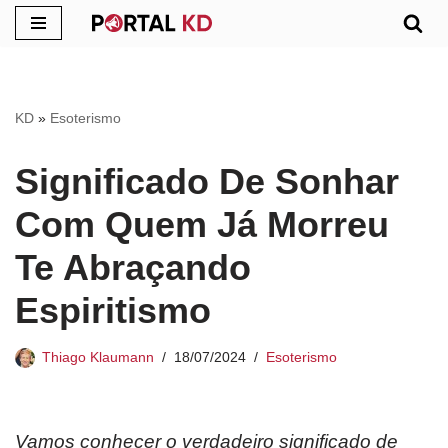
Pular
para
o
KD
»
Esoterismo
conteúdo
Significado De Sonhar
Com Quem Já Morreu
Te Abraçando
Espiritismo
Thiago Klaumann
18/07/2024
Esoterismo
Vamos conhecer o verdadeiro significado de