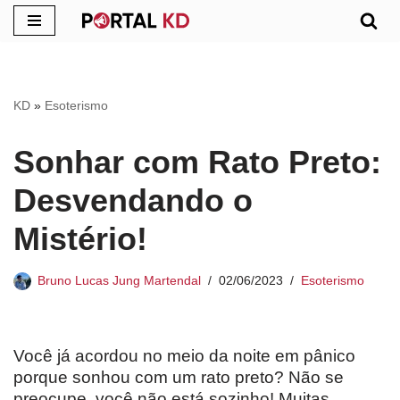
Pular
para
o
KD
»
Esoterismo
conteúdo
Sonhar com Rato Preto:
Desvendando o
Mistério!
Bruno Lucas Jung Martendal
02/06/2023
Esoterismo
Você já acordou no meio da noite em pânico
porque sonhou com um rato preto? Não se
preocupe, você não está sozinho! Muitas