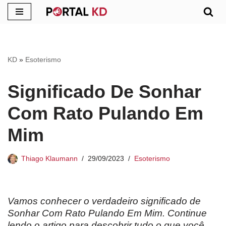
Pular
para
o
KD
»
Esoterismo
conteúdo
Significado De Sonhar
Com Rato Pulando Em
Mim
Thiago Klaumann
29/09/2023
Esoterismo
Vamos conhecer o verdadeiro significado de
Sonhar Com Rato Pulando Em Mim. Continue
lendo o artigo para descobrir tudo o que você