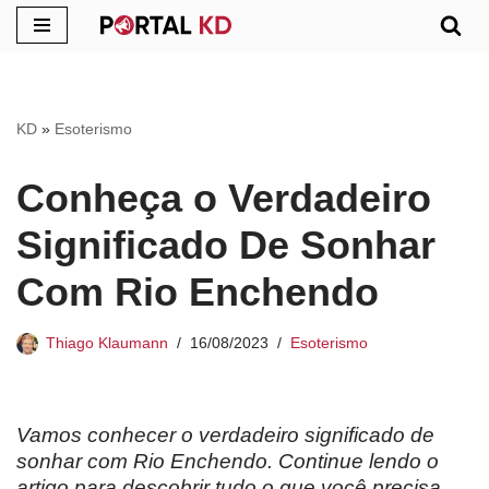
Pular
para
o
KD
»
Esoterismo
conteúdo
Conheça o Verdadeiro
Significado De Sonhar
Com Rio Enchendo
Thiago Klaumann
16/08/2023
Esoterismo
Vamos conhecer o verdadeiro significado de
sonhar com Rio Enchendo. Continue lendo o
artigo para descobrir tudo o que você precisa