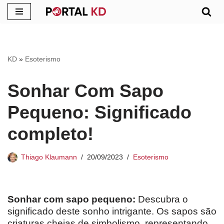
Pular
para
o
KD
»
Esoterismo
conteúdo
Sonhar Com Sapo
Pequeno: Significado
completo!
Thiago Klaumann
20/09/2023
Esoterismo
Sonhar com sapo pequeno:
Descubra o
significado deste sonho intrigante. Os sapos são
criaturas cheias de simbolismo, representando