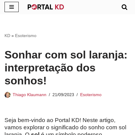
Pular
para
o
KD
»
Esoterismo
conteúdo
Sonhar com sol laranja:
interpretação dos
sonhos!
Thiago Klaumann
21/09/2023
Esoterismo
Seja bem-vindo ao Portal KD! Neste artigo,
vamos explorar o significado do sonho com sol
laranja. O
sol
é um símbolo poderoso,