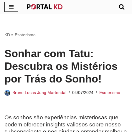
Pular
para
o
KD
»
Esoterismo
conteúdo
Sonhar com Tatu:
Descubra os Mistérios
por Trás do Sonho!
Bruno Lucas Jung Martendal
04/07/2024
Esoterismo
Os sonhos são experiências misteriosas que
podem oferecer insights valiosos sobre nosso
subconsciente e nos ajudar a entender melhor a