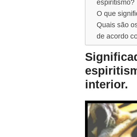
espiritismo?
O que signif
Quais são os
de acordo co
Significa
espiritis
interior.