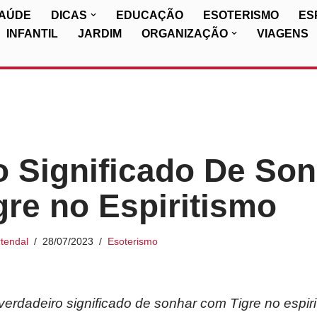
SAÚDE
DICAS
EDUCAÇÃO
ESOTERISMO
ES
INFANTIL
JARDIM
ORGANIZAÇÃO
VIAGENS
o Significado De So
re no Espiritismo
tendal
28/07/2023
Esoterismo
rdadeiro significado de sonhar com Tigre no espiri