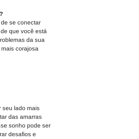
a?
 de se conectar
l de que você está
problemas da sua
 mais corajosa
r seu lado mais
rtar das amarras
esse sonho pode ser
ar desafios e