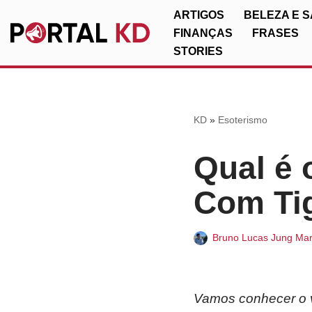
ARTIGOS
BELEZA E 
FINANÇAS
FRASES
Pular
STORIES
para
o
conteúdo
KD
»
Esoterismo
Qual é 
Com Tig
Bruno Lucas Jung Mar
Vamos conhecer o ve