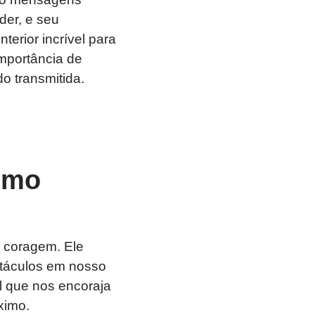
der, e seu
erior incrível para
importância de
do transmitida.
ismo
à coragem. Ele
stáculos em nosso
al que nos encoraja
ximo.