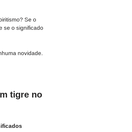
piritismo? Se o
e se o significado
nenhuma novidade.
om tigre no
ificados