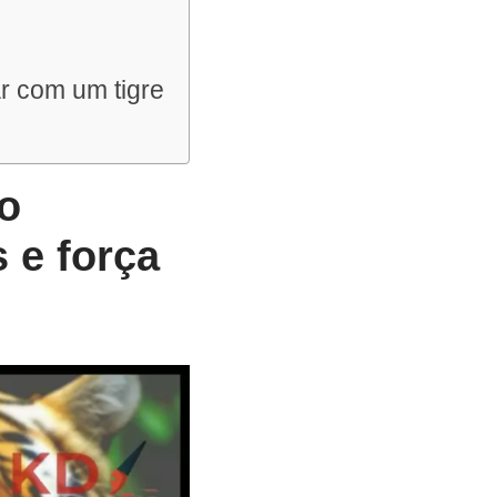
ar com um tigre
o
s e força