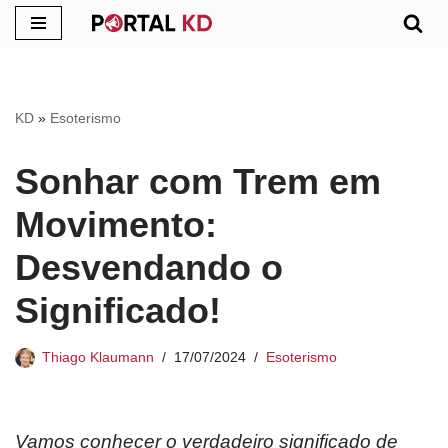
Pular
para
o
KD
»
Esoterismo
conteúdo
Sonhar com Trem em
Movimento:
Desvendando o
Significado!
Thiago Klaumann
17/07/2024
Esoterismo
Vamos conhecer o verdadeiro significado de