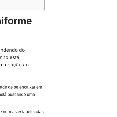
niforme
pendendo do
onho está
em relação ao
ade de se encaixar em
 está buscando uma
e normas estabelecidas