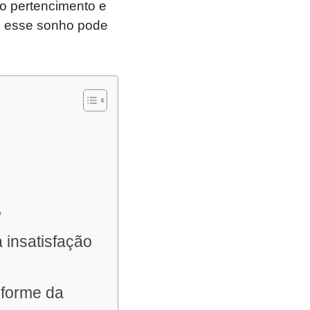
ao pertencimento e
e esse sonho pode
?
 insatisfação
iforme da