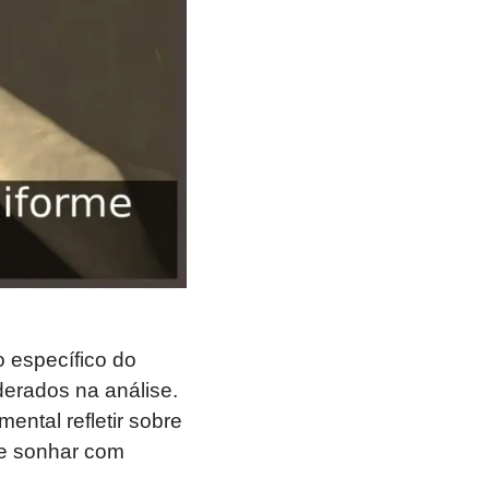
o específico do
erados na análise.
ental refletir sobre
de sonhar com