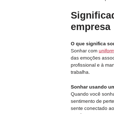
Signific
empresa
O que significa s
Sonhar com
unifor
das emoções associ
profissional e à m
trabalha.
Sonhar usando um
Quando você sonha 
sentimento de perte
sente conectado aos