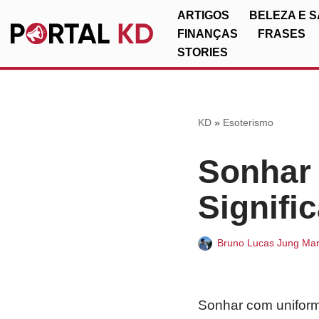
ARTIGOS
BELEZA E 
FINANÇAS
FRASES
Pular
STORIES
para
o
conteúdo
KD
»
Esoterismo
Sonhar
Signific
Bruno Lucas Jung Mar
Sonhar com uniform