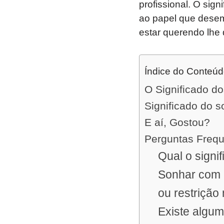
profissional. O sig
ao papel que dese
estar querendo lhe d
Índice do Conteú
O Significado d
Significado do 
E aí, Gostou?
Perguntas Freq
Qual o signi
Sonhar com o
ou restrição
Existe algum