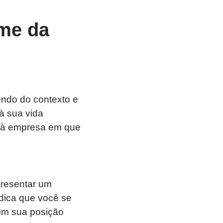
rme da
endo do contexto e
à sua vida
e à empresa em que
presentar um
ndica que você se
com sua posição