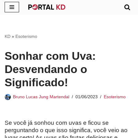
Pular
para
o
KD
»
Esoterismo
conteúdo
Sonhar com Uva:
Desvendando o
Significado!
Bruno Lucas Jung Martendal
01/06/2023
Esoterismo
Se você já sonhou com uvas e ficou se
perguntando o que isso significa, você veio ao
lugar certo! As uvas são frutas deliciosas e