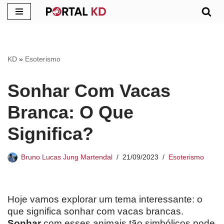
Pular
para
o
KD
»
Esoterismo
conteúdo
Sonhar Com Vacas
Branca: O Que
Significa?
Bruno Lucas Jung Martendal
21/09/2023
Esoterismo
Hoje vamos explorar um tema interessante: o
que significa sonhar com vacas brancas.
Sonhar
com esses animais tão simbólicos pode