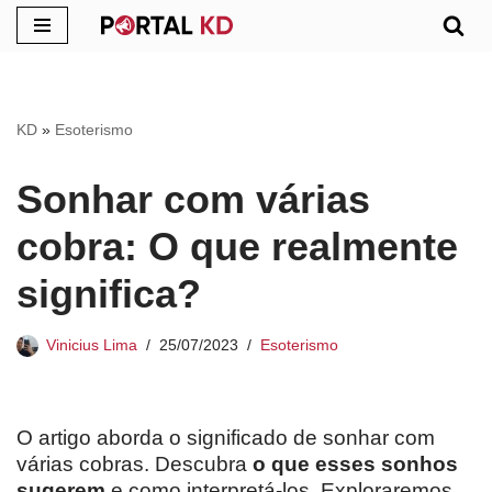
Pular
para
o
KD
»
Esoterismo
conteúdo
Sonhar com várias
cobra: O que realmente
significa?
Vinicius Lima
25/07/2023
Esoterismo
O artigo aborda o significado de sonhar com
várias cobras. Descubra
o que esses sonhos
sugerem
e como interpretá-los. Exploraremos