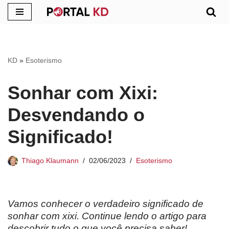
Pular
para
o
KD
»
Esoterismo
conteúdo
Sonhar com Xixi:
Desvendando o
Significado!
Thiago Klaumann
02/06/2023
Esoterismo
Vamos conhecer o verdadeiro significado de
sonhar com xixi. Continue lendo o artigo para
descobrir tudo o que você precisa saber!