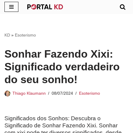
Pular
para
o
KD
»
Esoterismo
conteúdo
Sonhar Fazendo Xixi:
Significado verdadeiro
do seu sonho!
Thiago Klaumann
08/07/2024
Esoterismo
Significados dos Sonhos: Descubra o
Significado de Sonhar Fazendo Xixi. Sonhar
com xixi pode ter diversos significados, desde