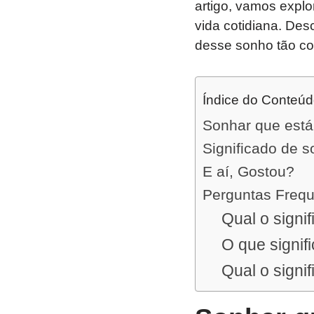
artigo, vamos expl
vida cotidiana. Des
desse sonho tão c
Índice do Conteú
Sonhar que está 
Significado de 
E aí, Gostou?
Perguntas Freq
Qual o signi
O que signif
Qual o signi