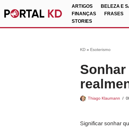
ARTIGOS
BELEZA E 
FINANÇAS
FRASES
Pular
STORIES
para
o
conteúdo
KD
»
Esoterismo
Sonhar
realmen
Thiago Klaumann
0
Significar sonhar 