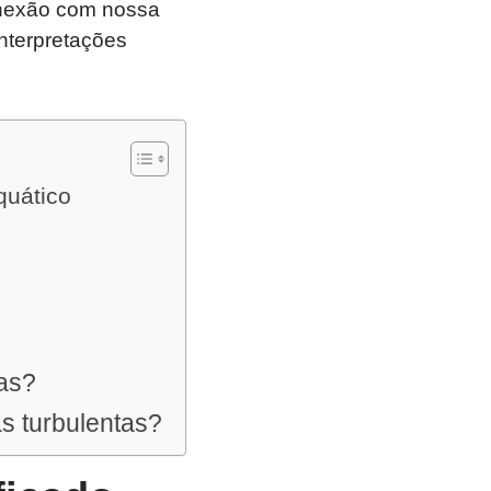
conexão com nossa
interpretações
quático
ras?
s turbulentas?