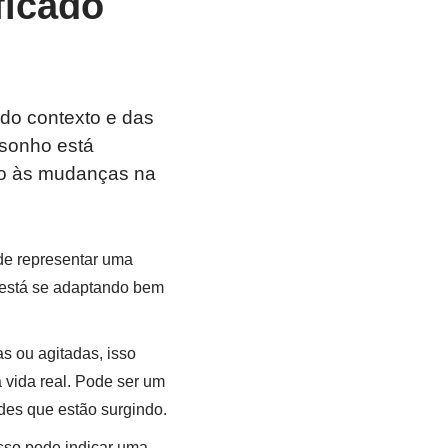
ficado
 do contexto e das
 sonho está
ão às mudanças na
de representar uma
ê está se adaptando bem
 ou agitadas, isso
 vida real. Pode ser um
ades que estão surgindo.
sso pode indicar uma