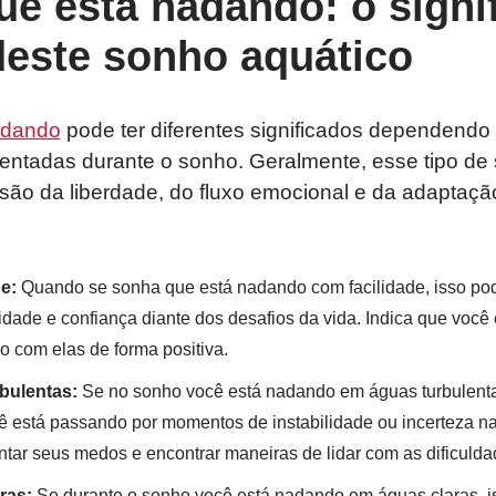
ue está nadando: o signi
deste sonho aquático
dando
pode ter diferentes significados dependendo
ntadas durante o sonho. Geralmente, esse tipo de
são da liberdade, do fluxo emocional e da adaptaç
e:
Quando se sonha que está nadando com facilidade, isso po
idade e confiança diante dos desafios da vida. Indica que voc
o com elas de forma positiva.
bulentas:
Se no sonho você está nadando em águas turbulentas
ê está passando por momentos de instabilidade ou incerteza na
entar seus medos e encontrar maneiras de lidar com as dificuld
ras:
Se durante o sonho você está nadando em águas claras, i