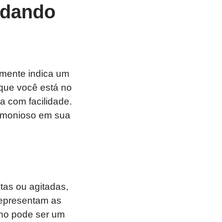
adando
mente indica um
 que você está no
a com facilidade.
armonioso em sua
as ou agitadas,
representam as
nho pode ser um