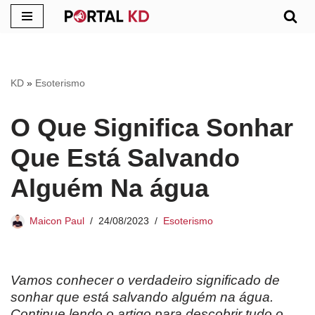
Pular
para
o
KD
»
Esoterismo
conteúdo
O Que Significa Sonhar
Que Está Salvando
Alguém Na água
Maicon Paul
24/08/2023
Esoterismo
Vamos conhecer o verdadeiro significado de
sonhar que está salvando alguém na água.
Continue lendo o artigo para descobrir tudo o