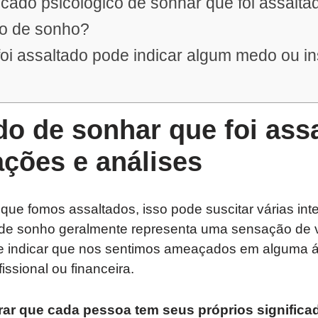
ficado psicológico de sonhar que foi assalta
po de sonho?
oi assaltado pode indicar algum medo ou i
do de sonhar que foi ass
ações e análises
e fomos assaltados, isso pode suscitar várias int
o de sonho geralmente representa uma sensação de v
 indicar que nos sentimos ameaçados em alguma á
issional ou financeira.
rar que cada pessoa tem seus próprios significa