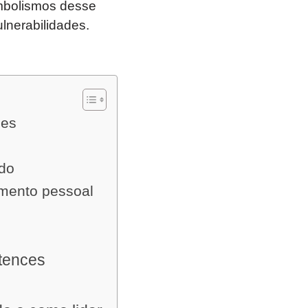
imbolismos desse
lnerabilidades.
ses
ado
imento pessoal
rtences