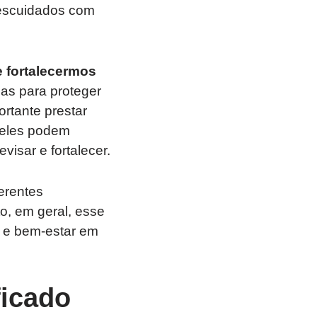
escuidados com
e fortalecermos
s para proteger
ortante prestar
 eles podem
visar e fortalecer.
erentes
o, em geral, esse
a e bem-estar em
ficado