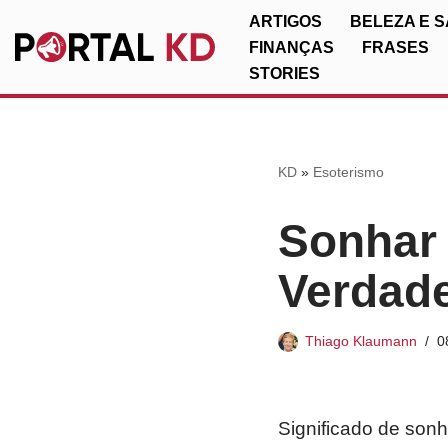
ARTIGOS
BELEZA E 
FINANÇAS
FRASES
Pular
STORIES
para
o
conteúdo
KD
»
Esoterismo
Sonhar 
Verdade
Thiago Klaumann
0
Significado de sonh