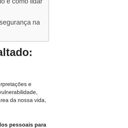
do e como lidar
nsegurança na
altado:
erpretações e
ulnerabilidade,
rea da nossa vida,
dos pessoais para