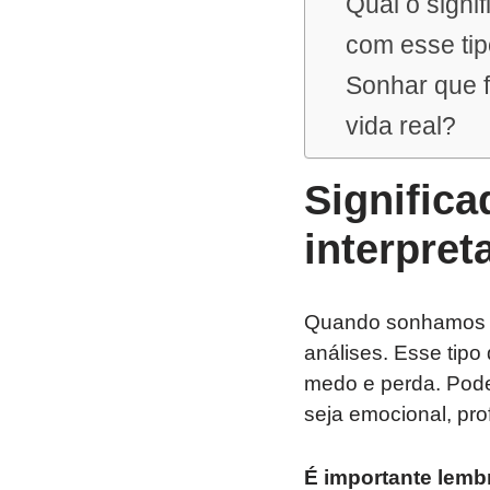
Qual o signi
com esse ti
Sonhar que f
vida real?
Significa
interpret
Quando sonhamos qu
análises. Esse tip
medo e perda. Pode
seja emocional, prof
É importante lemb