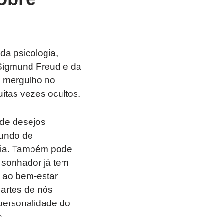
da psicologia,
 Sigmund Freud e da
m mergulho no
itas vezes ocultos.
 de desejos
fundo de
ília. Também pode
 sonhador já tem
s ao bem-estar
artes de nós
 personalidade do
s.