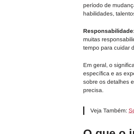
período de mudança
habilidades, talent
Responsabilidade
muitas responsabil
tempo para cuidar 
Em geral, o signifi
específica e as expe
sobre os detalhes 
precisa.
Veja Também:
S
O que o i