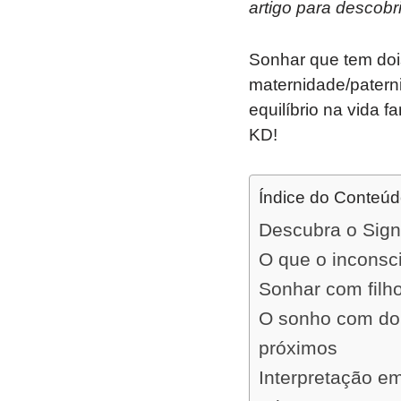
artigo para descobr
Sonhar que tem dois
maternidade/patern
equilíbrio na vida 
KD!
Índice do Conteú
Descubra o Sign
O que o inconsc
Sonhar com filho
O sonho com dois
próximos
Interpretação e