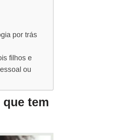
gia por trás
s filhos e
pessoal ou
r que tem