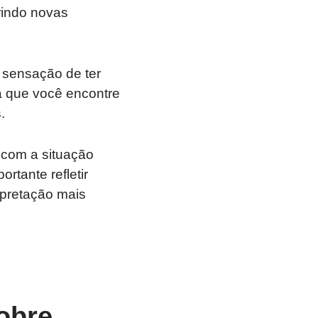
rindo novas
 sensação de ter
a que você encontre
.
o com a situação
rtante refletir
rpretação mais
obre