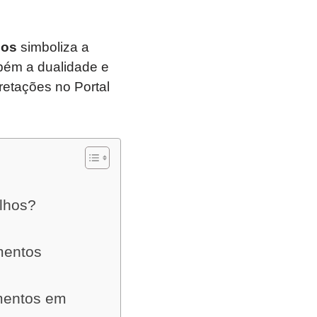
hos
simboliza a
bém a dualidade e
retações no Portal
lhos?
mentos
imentos em