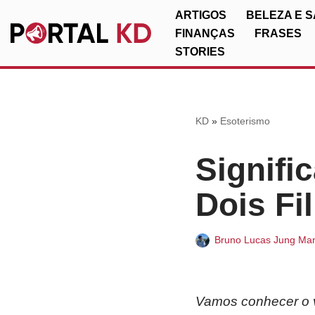
ARTIGOS
BELEZA E 
FINANÇAS
FRASES
Pular
STORIES
para
o
conteúdo
KD
»
Esoterismo
Signifi
Dois Fi
Bruno Lucas Jung Mar
Vamos conhecer o ve