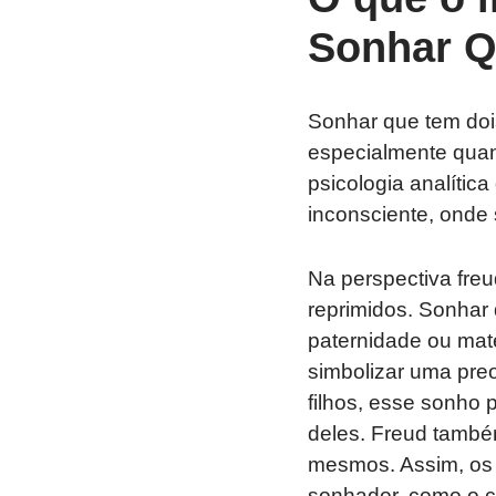
Sonhar Q
Sonhar que tem dois
especialmente quan
psicologia analític
inconsciente, onde 
Na perspectiva fre
reprimidos. Sonhar 
paternidade ou mat
simbolizar uma pre
filhos, esse sonho 
deles. Freud també
mesmos. Assim, os 
sonhador, como o co