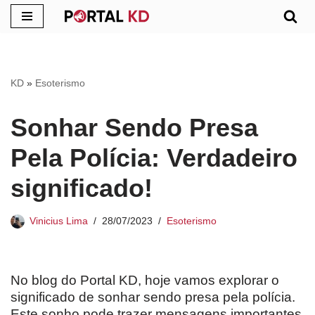
Pular
para
o
KD
»
Esoterismo
conteúdo
Sonhar Sendo Presa
Pela Polícia: Verdadeiro
significado!
Vinicius Lima
28/07/2023
Esoterismo
No blog do Portal KD, hoje vamos explorar o
significado de sonhar sendo presa pela polícia.
Este sonho pode trazer mensagens importantes