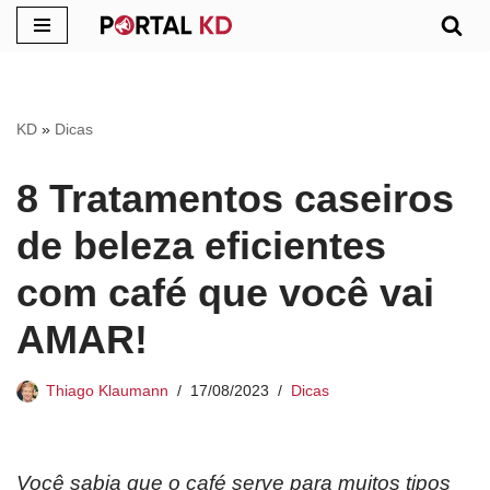
Pular
para
o
KD
»
Dicas
conteúdo
8 Tratamentos caseiros
de beleza eficientes
com café que você vai
AMAR!
Thiago Klaumann
17/08/2023
Dicas
Você sabia que o café serve para muitos tipos