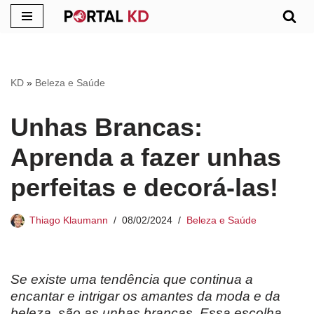
Pular
para
o
KD
»
Beleza e Saúde
conteúdo
Unhas Brancas:
Aprenda a fazer unhas
perfeitas e decorá-las!
Thiago Klaumann
08/02/2024
Beleza e Saúde
Se existe uma tendência que continua a
encantar e intrigar os amantes da moda e da
beleza, são as unhas brancas. Essa escolha