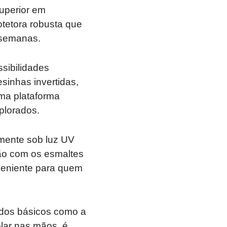
uperior em
tetora robusta que
 semanas.
sibilidades
sinhas invertidas,
uma plataforma
plorados.
mente sob luz UV
ão com os esmaltes
nveniente para quem
ados básicos como a
olar nas mãos, é