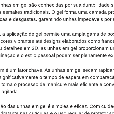
unhas em gel são conhecidas por sua durabilidade s
esmaltes tradicionais. O gel forma uma camada pro
ascas e desgastes, garantindo unhas impecáveis por
, a aplicação de gel permite uma ampla gama de pos
cores vibrantes até designs elaborados como france
s ou detalhes em 3D, as unhas em gel proporcionam 
ginação e o estilo pessoal podem ser plenamente ex
ém é um fator chave. As unhas em gel secam rapida
significativamente o tempo de espera em comparaç
o torna o processo de manicure mais eficiente e co
agitada.
ção das unhas em gel é simples e eficaz. Com cuid
idratante nas cutículas e o uso regular de protetor s