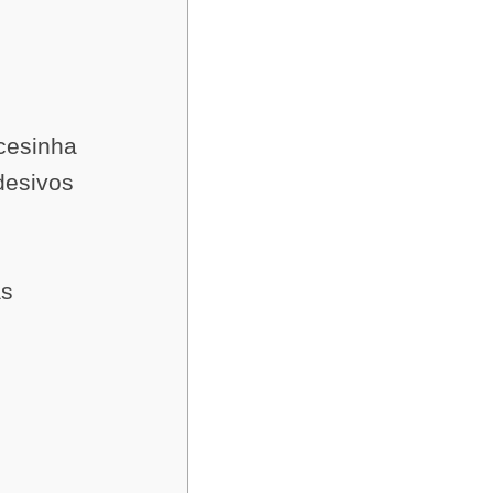
cesinha
desivos
as