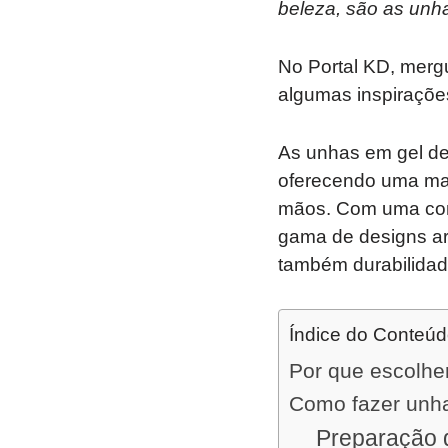
beleza, são as unh
No Portal KD, mer
algumas inspiraçõe
As unhas em gel de
oferecendo uma mane
mãos. Com uma com
gama de designs art
também durabilidad
Índice do Conteú
Por que escolhe
Como fazer unh
Preparação 