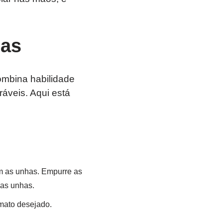
das
mbina habilidade
ráveis. Aqui está
m as unhas. Empurre as
das unhas.
mato desejado.