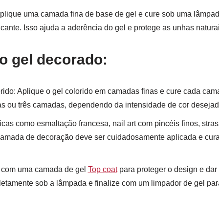
Aplique uma camada fina de base de gel e cure sob uma lâmp
icante. Isso ajuda a aderência do gel e protege as unhas naturai
o gel decorado:
ido: Aplique o gel colorido em camadas finas e cure cada cam
as ou três camadas, dependendo da intensidade de cor desejad
cas como esmaltação francesa, nail art com pincéis finos, stras
camada de decoração deve ser cuidadosamente aplicada e cura
ze com uma camada de gel
Top coat
para proteger o design e da
letamente sob a lâmpada e finalize com um limpador de gel pa