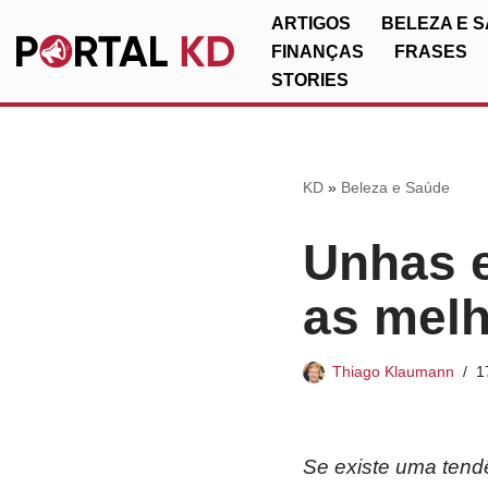
ARTIGOS
BELEZA E 
FINANÇAS
FRASES
Pular
STORIES
para
o
conteúdo
KD
»
Beleza e Saúde
Unhas e
as melh
Thiago Klaumann
1
Se existe uma tend