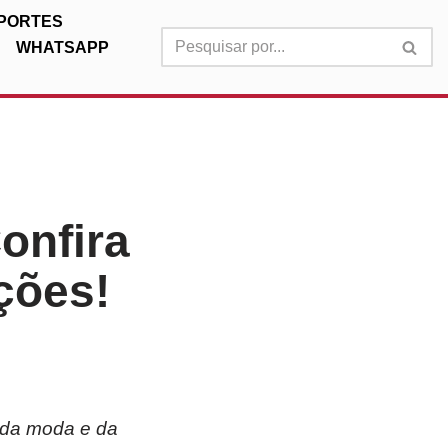
PORTES
WHATSAPP
onfira
ções!
s da moda e da