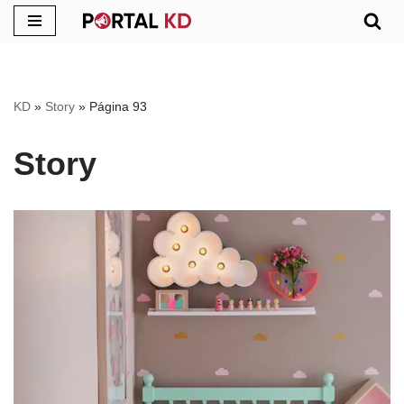
Pular
para
o
KD
»
Story
»
Página 93
conteúdo
Story