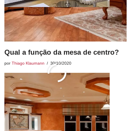
Qual a função da mesa de centro?
por
Thiago Klaumann
30/10/2020
« Anterior
1
…
91
92
93
94
95
Próximo »