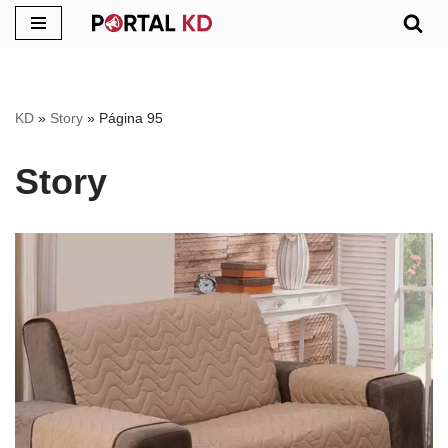
Pular
para
o
KD
»
Story
»
Página 95
conteúdo
Story