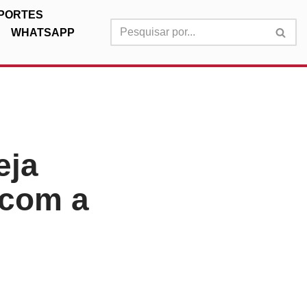
PORTES
WHATSAPP
eja
 com a