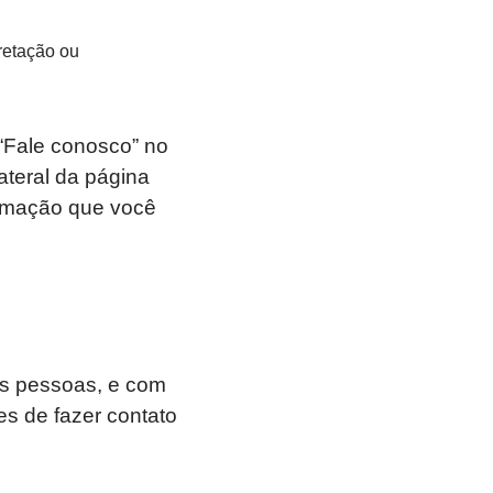
retação ou
“Fale conosco” no
lateral da página
formação que você
as pessoas, e com
es de fazer contato