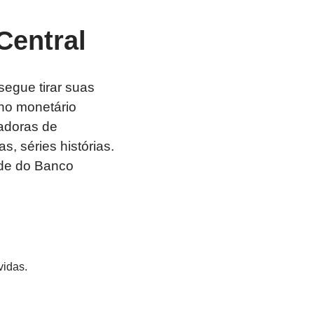
Central
egue tirar suas
ho monetário
radoras de
s, séries histórias.
ade do Banco
vidas.