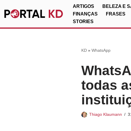
ARTIGOS
BELEZA E 
FINANÇAS
FRASES
Pular
STORIES
para
o
conteúdo
KD
»
WhatsApp
WhatsAp
todas a
institui
Thiago Klaumann
3