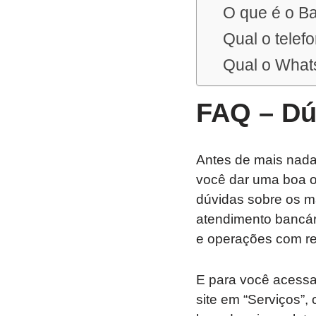
O que é o B
Qual o telef
Qual o What
FAQ – D
Antes de mais nada 
você dar uma boa o
dúvidas sobre os m
atendimento bancári
e operações com re
E para você acessa
site em “Serviços”, 