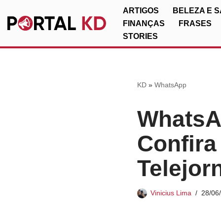
ARTIGOS
BELEZA E 
FINANÇAS
FRASES
Pular
STORIES
para
o
conteúdo
KD
»
WhatsApp
WhatsA
Confira
Telejorn
Vinicius Lima
28/06