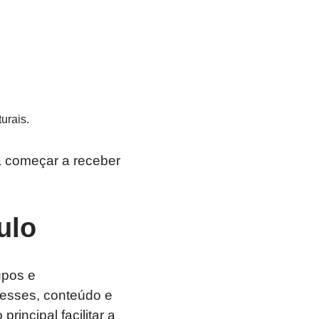
urais.
 começar a receber
ulo
upos e
resses, conteúdo e
incipal facilitar a