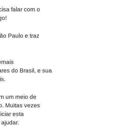
isa falar com o
go!
ão Paulo e traz
demais
res do Brasil, e sua
is.
cam um meio de
o. Muitas vezes
ciar esta
 ajudar.