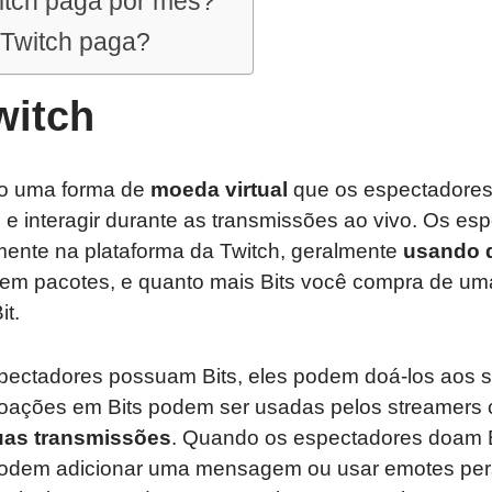
itch paga por mês?
Twitch paga?
witch
ão uma forma de
moeda virtual
que os espectadores
 e interagir durante as transmissões ao vivo. Os e
mente na plataforma da Twitch, geralmente
usando d
s em pacotes, e quanto mais Bits você compra de um
it.
ectadores possuam Bits, eles podem doá-los aos s
doações em Bits podem ser usadas pelos streamers
uas transmissões
. Quando os espectadores doam B
podem adicionar uma mensagem ou usar emotes per