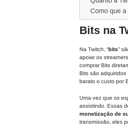
Quanto a Tw
Como que a 
Bits na T
Na Twitch, “
bits
” s
apoiar os streamers
comprar Bits direta
Bits são adquirido
barato o custo por B
Uma vez que os esp
assistindo. Essas 
monetização de s
transmissão, eles 