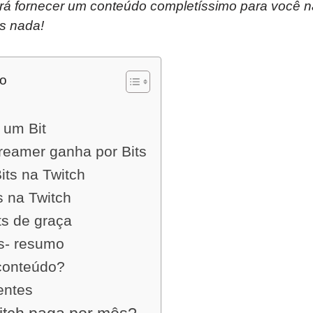
irá fornecer um conteúdo completíssimo para você nã
s nada!
do
 um Bit
reamer ganha por Bits
ts na Twitch
s na Twitch
s de graça
ts- resumo
 conteúdo?
entes