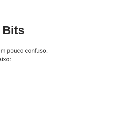
 Bits
um pouco confuso,
aixo: