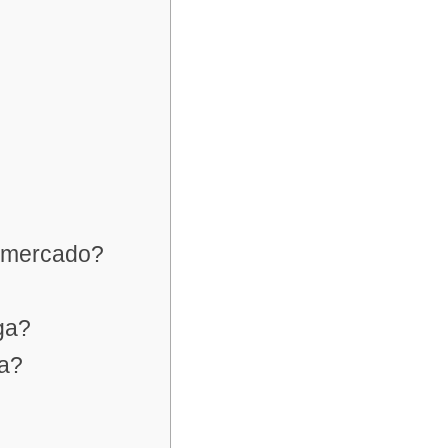
o mercado?
ga?
ga?