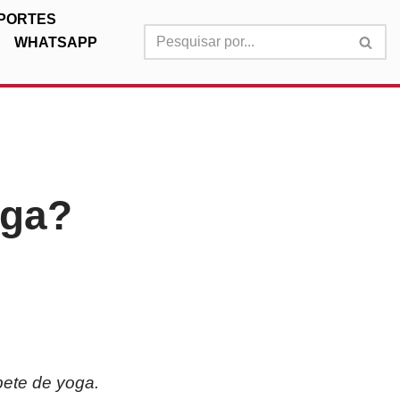
PORTES
WHATSAPP
oga?
pete de yoga.