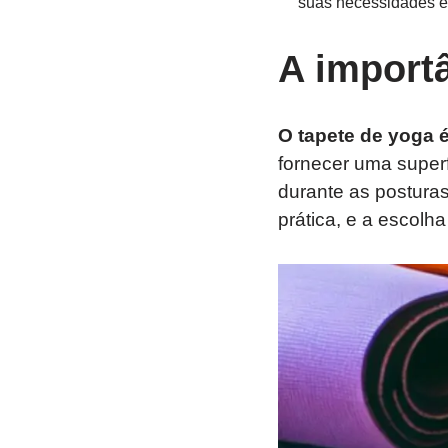
suas necessidades e 
A importâ
O tapete de yoga é
fornecer uma superf
durante as postura
prática, e a escolh