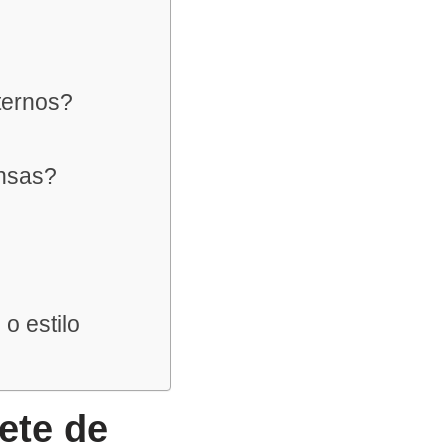
ternos?
ensas?
o estilo
ete de