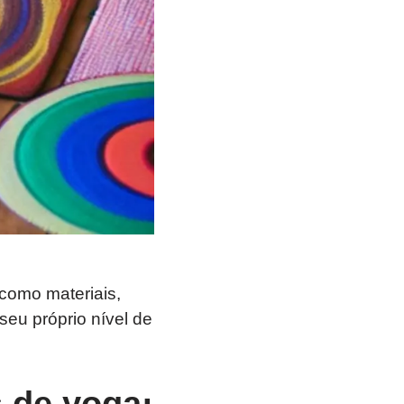
 como materiais,
eu próprio nível de
s de yoga: