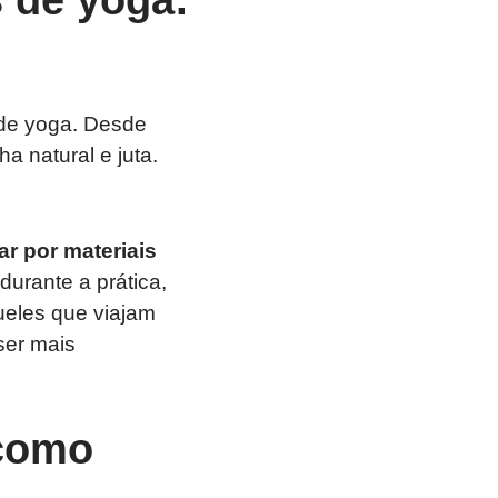
s de yoga. Desde
a natural e juta.
r por materiais
urante a prática,
ueles que viajam
ser mais
 como