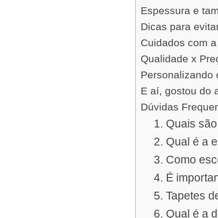
Espessura e tam
Dicas para evita
Cuidados com a
Qualidade x Pre
Personalizando 
E aí, gostou do 
Dúvidas Freque
1. Quais são
2. Qual é a 
3. Como esc
4. É importa
5. Tapetes 
6. Qual é a 