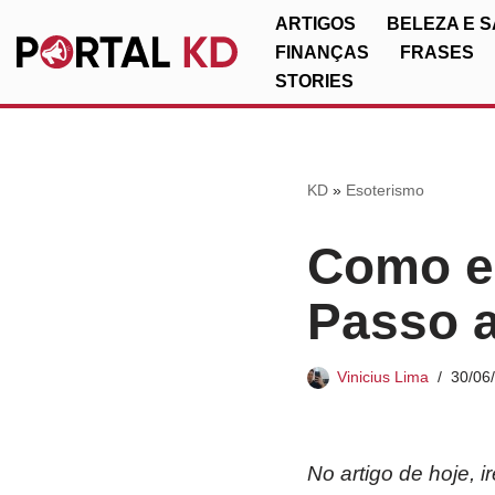
ARTIGOS
BELEZA E 
FINANÇAS
FRASES
Pular
STORIES
para
o
conteúdo
KD
»
Esoterismo
Como es
Passo a
Vinicius Lima
30/06
No artigo de hoje,