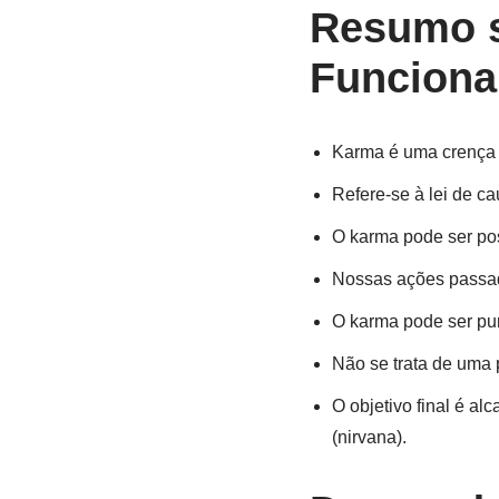
Resumo 
Funciona
Karma é uma crença pr
Refere-se à lei de c
O karma pode ser posi
Nossas ações passada
O karma pode ser pur
Não se trata de uma 
O objetivo final é al
(nirvana).