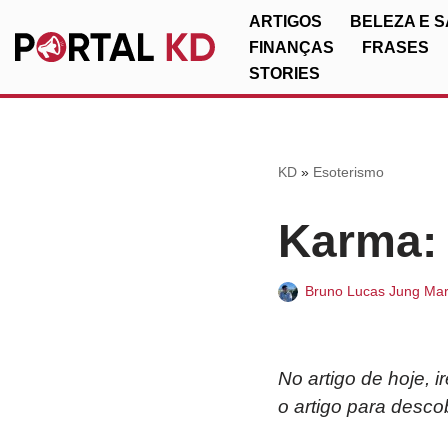
ARTIGOS
BELEZA E 
FINANÇAS
FRASES
Pular
STORIES
para
o
conteúdo
KD
»
Esoterismo
Karma:
Bruno Lucas Jung Mar
No artigo de hoje, 
o artigo para desco