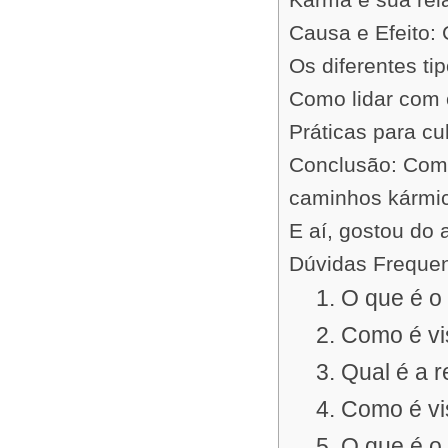
Causa e Efeito:
Os diferentes ti
Como lidar com 
Práticas para cu
Conclusão: Como
caminhos kármi
E aí, gostou do 
Dúvidas Freque
1. O que é o
2. Como é vi
3. Qual é a 
4. Como é v
5. O que é o