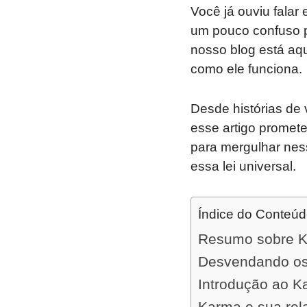
Você já ouviu falar
um pouco confuso p
nosso blog está aqu
como ele funciona.
Desde histórias de
esse artigo promet
para mergulhar ness
essa lei universal.
Índice do Conteú
Resumo sobre K
Desvendando os
Introdução ao Ka
Karma e sua rel