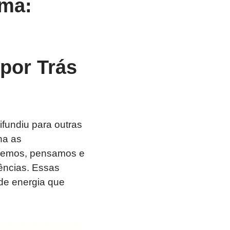
rma:
por Trás
ifundiu para outras
na as
azemos, pensamos e
ências. Essas
de energia que