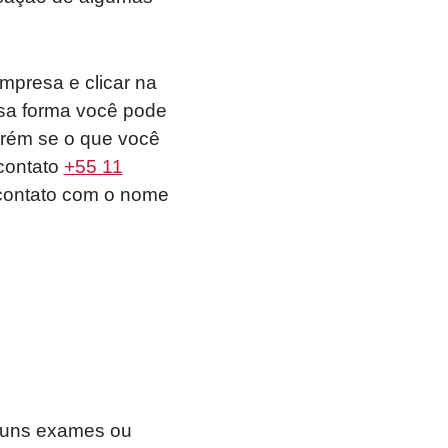
mpresa e clicar na
ssa forma você pode
orém se o que você
 contato
+55 11
m contato com o nome
lguns exames ou