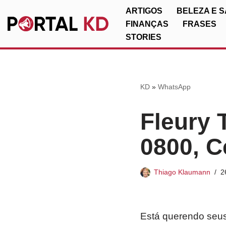
ARTIGOS
BELEZA E 
FINANÇAS
FRASES
Pular
STORIES
para
o
conteúdo
KD
»
WhatsApp
Fleury 
0800, C
Thiago Klaumann
2
Está querendo seus