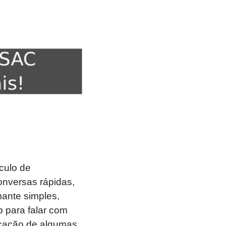
culo de
onversas rápidas,
mante simples,
 para falar com
icação de algumas