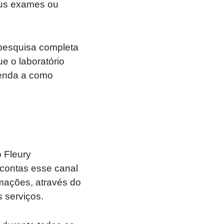
eus exames ou
 pesquisa completa
e o laboratório
renda a como
 Fleury
 contas esse canal
amações, através do
 serviços.