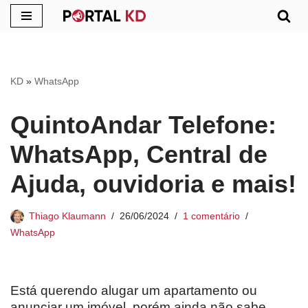
Pular
para
o
KD
»
WhatsApp
conteúdo
QuintoAndar Telefone:
WhatsApp, Central de
Ajuda, ouvidoria e mais!
Thiago Klaumann
26/06/2024
1 comentário
WhatsApp
Está querendo alugar um apartamento ou
anunciar um imóvel, porém ainda não sabe