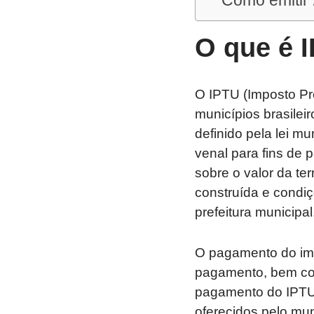
Como emitir 
O que é 
O IPTU (Imposto Pre
municípios brasilei
definido pela lei mu
venal para fins de 
sobre o valor da te
construída e condi
prefeitura municipal
O pagamento do imp
pagamento, bem co
pagamento do IPTU g
oferecidos pelo mun