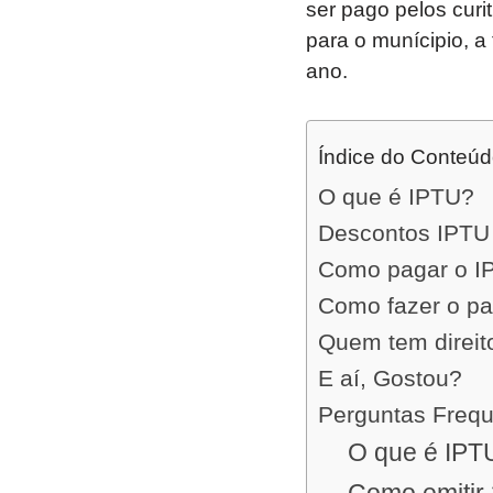
ser pago pelos curi
para o munícipio, a
ano.
Índice do Conteú
O que é IPTU?
Descontos IPTU 
Como pagar o IP
Como fazer o pa
Quem tem direit
E aí, Gostou?
Perguntas Freq
O que é IPT