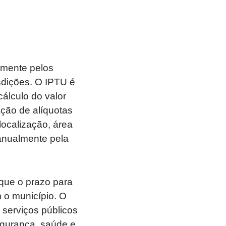
almente pelos
isdições. O IPTU é
cálculo do valor
ação de alíquotas
localização, área
anualmente pela
que o prazo para
o município. O
 serviços públicos
egurança, saúde e