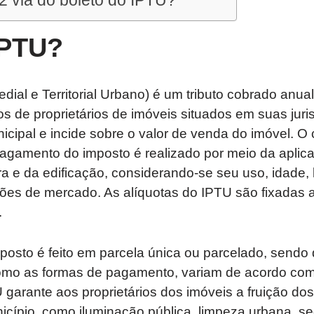
2 via do boleto do IPTU?
IPTU?
dial e Territorial Urbano) é um tributo cobrado anu
ros de proprietários de imóveis situados em suas jur
nicipal e incide sobre o valor de venda do imóvel. O 
pagamento do imposto é realizado por meio da aplic
rra e da edificação, considerando-se seu uso, idade, 
ções de mercado. As alíquotas do IPTU são fixadas 
.
osto é feito em parcela única ou parcelado, sendo 
mo as formas de pagamento, variam de acordo com 
arante aos proprietários dos imóveis a fruição dos
icípio, como iluminação pública, limpeza urbana, s