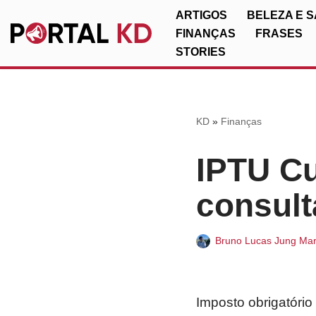
ARTIGOS
BELEZA E 
FINANÇAS
FRASES
Pular
STORIES
para
o
conteúdo
KD
»
Finanças
IPTU Cur
consult
Bruno Lucas Jung Mar
Imposto obrigatório